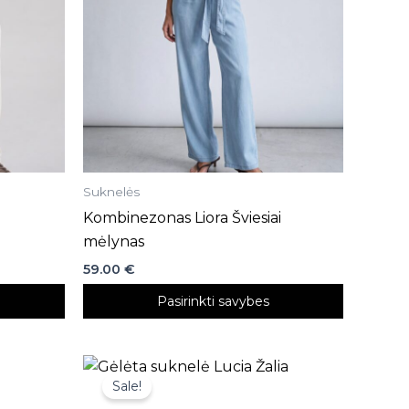
options
may
be
chosen
on
the
product
page
Suknelės
Kombinezonas Liora Šviesiai
mėlynas
59.00
€
Pasirinkti savybes
This
Sale!
product