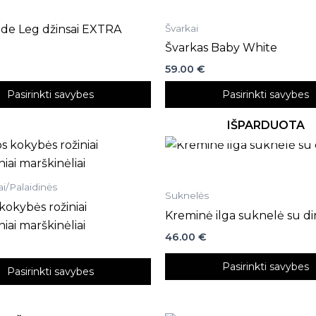
has
multiple
Švarkai
de Leg džinsai EXTRA
variants.
Švarkas Baby White
The
59.00
€
options
Pasirinkti savybes
Pasirinkti savybes
may
be
IŠPARDUOTA
chosen
on
the
product
ai/Palaidinės
Suknelės
page
kokybės rožiniai
Kreminė ilga suknelė su di
iai marškinėliai
46.00
€
Pasirinkti savybes
Pasirinkti savybes