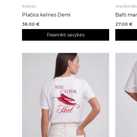
Kelnės
Marškinėli
Plačios kelnės Demi
Balti mar
36.00
€
27.00
€
Pasirinkti savybes