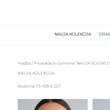
Rūšiuojama
Pereiti
pagal
prie
naujausią
turinio
NAUJA KOLEKCIJA
DRAB
Pradžia
/
Produktai su žymomis “NAUJA KOLEKCIJ
NAUJA KOLEKCIJA
Rodoma 73–108 iš 257