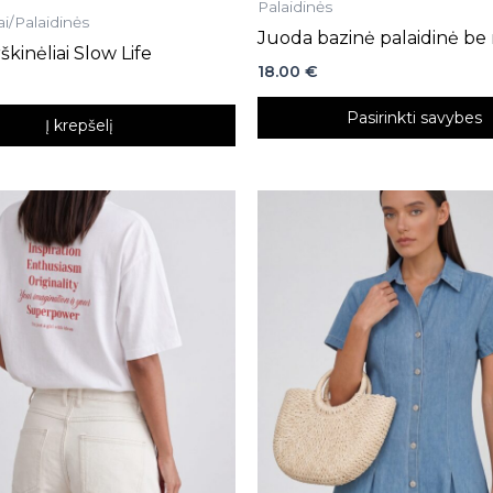
Palaidinės
ai/Palaidinės
Juoda bazinė palaidinė be
škinėliai Slow Life
18.00
€
Pasirinkti savybes
Į krepšelį
This
product
has
multiple
variants.
The
options
may
be
chosen
on