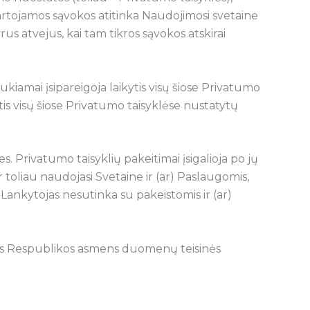
artojamos sąvokos atitinka Naudojimosi svetaine
rus atvejus, kai tam tikros sąvokos atskirai
kiamai įsipareigoja laikytis visų šiose Privatumo
ytis visų šiose Privatumo taisyklėse nustatytų
es. Privatumo taisyklių pakeitimai įsigalioja po jų
toliau naudojasi Svetaine ir (ar) Paslaugomis,
u Lankytojas nesutinka su pakeistomis ir (ar)
vos Respublikos asmens duomenų teisinės