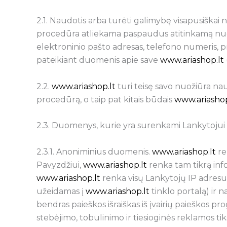
2.1. Naudotis arba turėti galimybę visapusiškai 
procedūra atliekama paspaudus atitinkamą nuoro
elektroninio pašto adresas, telefono numeris, p
pateikiant duomenis apie save
www.ariashop.lt
2.2.
www.ariashop.lt
turi teisę savo nuožiūra nau
procedūrą, o taip pat kitais būdais
www.ariashop
2.3. Duomenys, kurie yra surenkami Lankytojui atl
2.3.1. Anoniminius duomenis.
www.ariashop.lt
re
Pavyzdžiui,
www.ariashop.lt
renka tam tikrą inf
www.ariashop.lt
renka visų Lankytojų IP adresus
užeidamas į
www.ariashop.lt
tinklo portalą) ir 
bendras paieškos išraiškas iš įvairių paieškos p
stebėjimo, tobulinimo ir tiesioginės reklamos tiks