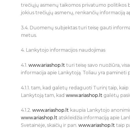
trečiųjų asmenų taikomos privatumo politikos b
jokius trečiųjų asmenų, renkančių informaciją a
3.4. Duomenų subjektas turi teisę gauti inform
metus.
4. Lankytojo informacijos naudojimas
4.1.
www.ariashop.lt
turi teisę savo nuožiūra, vi
informacija apie Lankytoją. Toliau yra paminėti 
4.1.1. tam, kad galėtų redaguoti Turinį taip, kaip 
Lankytoją tam, kad
www.ariashop.lt
galėtų pasiū
4.1.2.
www.ariashop.lt
kaupia Lankytojo anonimini
www.ariashop.lt
atskleidžia informaciją apie La
Svetainėje, skaičių ir pan.
www.ariashop.lt
taip p