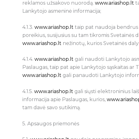
reklamos užsakovo nuorodą.
www.ariashop.lt
ta
Lankytojo asmeninė informacija;
4.1.3.
www.ariashop.lt
taip pat naudoja bendrus du
poreikius, susijusius su tam tikromis Svetainės 
www.ariashop.lt
nežinotų, kurios Svetainės dalys
4.1.4.
www.ariashop.lt
gali naudoti Lankytojo asme
Paslaugas, taip pat apie Lankytojo sąskaitas ar
www.ariashop.lt
gali panaudoti Lankytojo informa
4.1.5.
www.ariashop.lt
gali siųsti elektroninius l
informacija apie Paslaugas, kurios,
www.ariashop
tam davė savo sutikimą.
5. Apsaugos priemonės