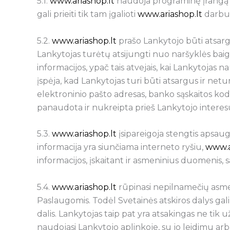
5.1.
www.ariashop.lt
naudoja programinę įrangą 
gali prieiti tik tam įgalioti
www.ariashop.lt
darbuot
5.2.
www.ariashop.lt
prašo Lankytojo būti atsar
Lankytojas turėtų atsijungti nuo naršyklės baig
informacijos, ypač tais atvejais, kai Lankytojas 
įspėja, kad Lankytojas turi būti atsargus ir netu
elektroninio pašto adresas, banko sąskaitos koda
panaudota ir nukreipta prieš Lankytojo interesu
5.3.
www.ariashop.lt
įsipareigoja stengtis apsa
informacija yra siunčiama interneto ryšiu,
www.a
informacijos, įskaitant ir asmeninius duomenis,
5.4.
www.ariashop.lt
rūpinasi nepilnamečių asmen
Paslaugomis. Todėl Svetainės atskiros dalys gal
dalis. Lankytojas taip pat yra atsakingas ne tik 
naudojasi Lankytojo aplinkoje, su jo leidimu ar