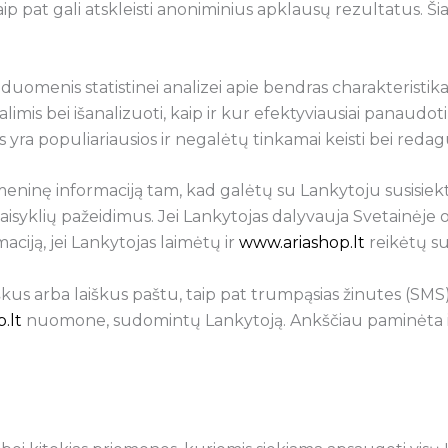
ip pat gali atskleisti anoniminius apklausų rezultatus. Š
omenis statistinei analizei apie bendras charakteristikas 
dalimis bei išanalizuoti, kaip ir kur efektyviausiai panau
 yra populiariausios ir negalėtų tinkamai keisti bei redag
ninę informaciją tam, kad galėtų su Lankytoju susisiekti 
 Taisyklių pažeidimus. Jei Lankytojas dalyvauja Svetainė
ciją, jei Lankytojas laimėtų ir
www.ariashop.lt
reikėtų sus
aiškus arba laiškus paštu, taip pat trumpąsias žinutes (SMS
.lt
nuomone, sudomintų Lankytoją. Ankščiau paminėta inf