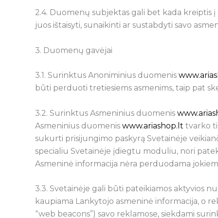
2.4. Duomenų subjektas gali bet kada kreiptis 
juos ištaisyti, sunaikinti ar sustabdyti savo 
3. Duomenų gavėjai
3.1. Surinktus Anoniminius duomenis
www.arias
būti perduoti tretiesiems asmenims, taip pat ske
3.2. Surinktus Asmeninius duomenis
www.ariash
Asmeninius duomenis
www.ariashop.lt
tvarko ti
sukurti prisijungimo paskyrą Svetainėje veiki
specialiu Svetainėje įdiegtu moduliu, nori pate
Asmeninė informacija nėra perduodama jokiems t
3.3. Svetainėje gali būti pateikiamos aktyvios nuo
kaupiama Lankytojo asmeninė informacija, o rekl
“web beacons”) savo reklamose, siekdami surink