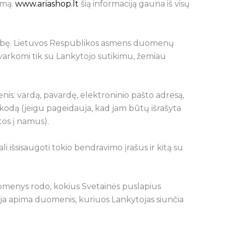
amą.
www.ariashop.lt
šią informaciją gauna iš visų
atybę. Lietuvos Respublikos asmens duomenų
arkomi tik su Lankytojo sutikimu, žemiau
menis: vardą, pavardę, elektroninio pašto adresą,
s kodą (jeigu pageidauja, kad jam būtų išrašyta
tos į namus).
li išsisaugoti tokio bendravimo įrašus ir kitą su
uomenys rodo, kokius Svetainės puslapius
cija apima duomenis, kuriuos Lankytojas siunčia