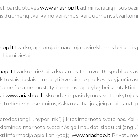
į el. parduotuvės
www.ariashop.lt
administraciją ir susipaž
asmens duomenų tvarkymo veiksmus, kai duomenys tvarkomi 
hop.lt
tvarko, apdoroja ir naudoja savireklamos bei kitais 
lbiami viešai.
op.lt
tvarko griežtai laikydamasi Lietuvos Respublikos
k tokiais tikslais: nustatyti Svetainėje prekes įsigyjanči
ančiame forume; nustatyti asmens tapatybę bei kontakti
kti
www.ariashop.lt
skundus ir pasiūlymus; su Lankytojo sut
retiesiems asmenims, išskyrus atvejus, jeigu tai daryti 
rodos (angl. „hyperlink“) į kitas interneto svetaines. Kai k
aminės interneto svetainės gali naudoti slapukai (angl. “
ti informaciją apie Lankytoją.
www.ariashop.lt
Privatumo t