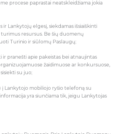
iame procese paprastai neatskleidžiama jokia
ir Lankytojų elgesį, siekdamas išsiaiškinti
doti turimus resursus. Be šių duomenų
uoti Turinio ir siūlomų Paslaugų;
ir pranešti apie pakeistas bei atnaujintas
je organizuojamuose žaidimuose ar konkursuose,
isiekti su juo;
) į Lankytojo mobiliojo ryšio telefoną su
ormacija yra siunčiama tik, jeigu Lankytojas