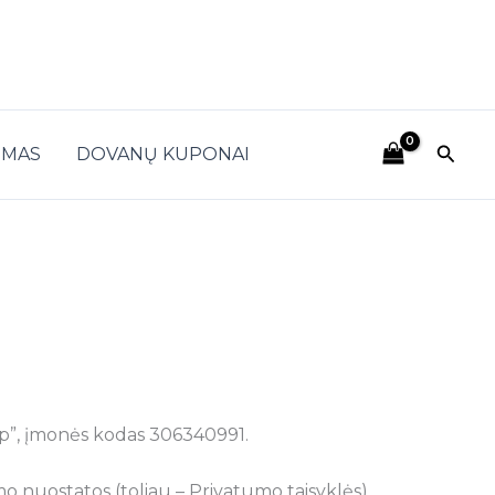
Paieš
IMAS
DOVANŲ KUPONAI
hop”, įmonės kodas 306340991.
mo nuostatos (toliau – Privatumo taisyklės),