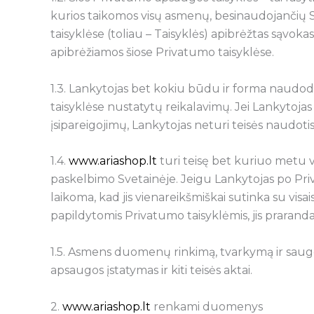
kurios taikomos visų asmenų, besinaudojančių Sv
taisyklėse (toliau – Taisyklės) apibrėžtas sąvokas
apibrėžiamos šiose Privatumo taisyklėse.
1.3. Lankytojas bet kokiu būdu ir forma naudodam
taisyklėse nustatytų reikalavimų. Jei Lankytojas 
įsipareigojimų, Lankytojas neturi teisės naudotis
1.4.
www.ariashop.lt
turi teisę bet kuriuo metu vie
paskelbimo Svetainėje. Jeigu Lankytojas po Priv
laikoma, kad jis vienareikšmiškai sutinka su visa
papildytomis Privatumo taisyklėmis, jis praranda
1.5. Asmens duomenų rinkimą, tvarkymą ir saug
apsaugos įstatymas ir kiti teisės aktai.
2.
www.ariashop.lt
renkami duomenys