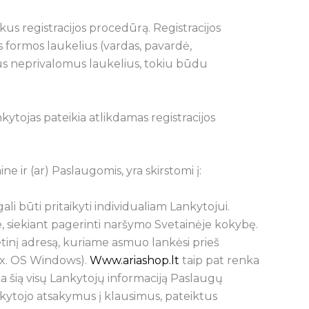
kus registracijos procedūrą. Registracijos
 formos laukelius (vardas, pavardė,
ius neprivalomus laukelius, tokiu būdu
kytojas pateikia atlikdamas registracijos
e ir (ar) Paslaugomis, yra skirstomi į:
li būti pritaikyti individualiam Lankytojui.
e, siekiant pagerinti naršymo Svetainėje kokybę.
etinį adresą, kuriame asmuo lankėsi prieš
fox. OS Windows).
Www.ariashop.lt
taip pat renka
 šią visų Lankytojų informaciją Paslaugų
nkytojo atsakymus į klausimus, pateiktus