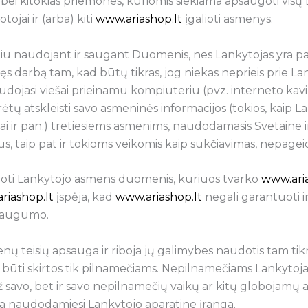
bei kitokias priemones, kuriomis siekiama apsaugoti vi
ojai ir (arba) kiti
www.ariashop.lt
įgalioti asmenys.
giu naudojant ir saugant Duomenis, nes Lankytojas yra 
ęs darbą tam, kad būtų tikras, jog niekas neprieis prie L
naudojasi viešai prieinamu kompiuteriu (pvz. interneto kavi
rėtų atskleisti savo asmeninės informacijos (tokios, kaip 
i ir pan.) tretiesiems asmenims, naudodamasis Svetaine ir
s, taip pat ir tokioms veikomis kaip sukčiavimas, nepagei
ugoti Lankytojo asmens duomenis, kuriuos tvarko
www.aria
riashop.lt
įspėja, kad
www.ariashop.lt
negali garantuoti 
 saugumo.
ų teisių apsauga ir riboja jų galimybes naudotis tam ti
i būti skirtos tik pilnamečiams. Nepilnamečiams Lankytoja
už savo, bet ir savo nepilnamečių vaikų ar kitų globojamų a
ba naudodamiesi Lankytojo aparatine įranga.