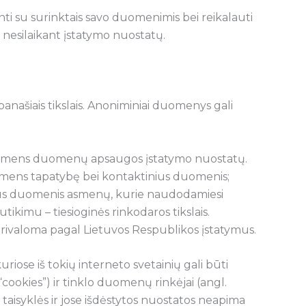
inti su surinktais savo duomenimis bei reikalauti
nesilaikant įstatymo nuostatų.
panašiais tikslais. Anoniminiai duomenys gali
 asmens duomenų apsaugos įstatymo nuostatų.
o asmens tapatybę bei kontaktinius duomenis;
nius duomenis asmenų, kurie naudodamiesi
ikimu – tiesioginės rinkodaros tikslais.
privaloma pagal Lietuvos Respublikos įstatymus.
uriose iš tokių interneto svetainių gali būti
cookies”) ir tinklo duomenų rinkėjai (angl.
aisyklės ir jose išdėstytos nuostatos neapima