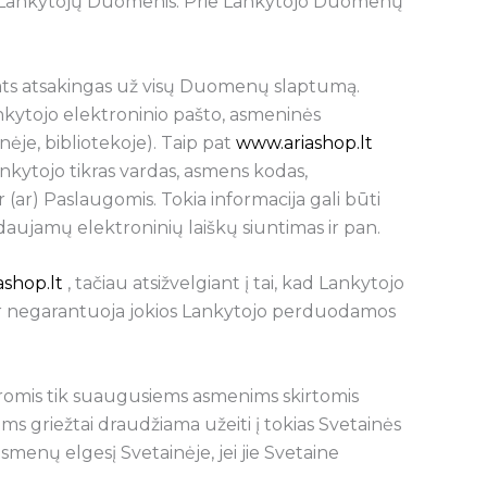
sų Lankytojų Duomenis. Prie Lankytojo Duomenų
pats atsakingas už visų Duomenų slaptumą.
ankytojo elektroninio pašto, asmeninės
nėje, bibliotekoje). Taip pat
www.ariashop.lt
Lankytojo tikras vardas, asmens kodas,
 (ar) Paslaugomis. Tokia informacija gali būti
daujamų elektroninių laiškų siuntimas ir pan.
shop.lt
, tačiau atsižvelgiant į tai, kad Lankytojo
ir negarantuoja jokios Lankytojo perduodamos
kromis tik suaugusiems asmenims skirtomis
ms griežtai draudžiama užeiti į tokias Svetainės
smenų elgesį Svetainėje, jei jie Svetaine