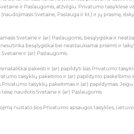
etaine ir Paslaugomis, atžvilgiu. Privatumo taisyklėse v
 (naudojimasis Svetaine, Paslauga ir kt.) ir jų prasmę, išsky
asis Svetaine ir (ar) Paslaugomis, besąlygiškai ir neatšau
nesutinka besąlygiškai bei neatšaukiamai prisiimti ir laik
 Svetaine ir (ar) Paslaugomis.
našališkai pakeisti ir (ar) papildyti šias Privatumo taisykl
atumo taisyklių pakeitimo ir (ar) papildymo paskelbimo ir 
is Privatumo taisyklių pakeitimais ir (ar) papildymais. Jeig
 teisę naudotis Svetaine ir (ar) Paslaugomis.
ojimą nustato šios Privatumo apsaugos taisyklės, Lietu