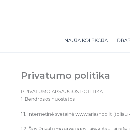
Pereiti
prie
turinio
NAUJA KOLEKCIJA
DRAB
Privatumo politika
PRIVATUMO APSAUGOS POLITIKA
1. Bendrosios nuostatos
1.1. Internetinė svetainė www.ariashop.lt (tolia
1.2. Šios Privatumo apsaugos taisyklės – tai raš