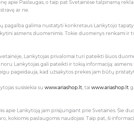
monę apie Paslaugas, o taip pat Svetainėse talpinamą rekl
stravę ar ne.
rių pagalba galima nustatyti konkretaus Lankytojo tap
kytini asmens duomenimis. Tokie duomenys renkami ir tv
si Svetainėje, Lankytojas privalomai turi pateikti šiuos duo
noru Lankytojas gali pateikti ir tokią informaciją: asmen
jeigu pageidauja, kad užsakytos prekes jam būtų pristaty
ytojas susisiekia su
www.ariashop.lt
, tai
www.ariashop.lt
ga
is apie Lankytoją jam prisijungiant prie Svetainės. Šie d
daro, kokiomis paslaugomis naudojasi. Taip pat, ši informa