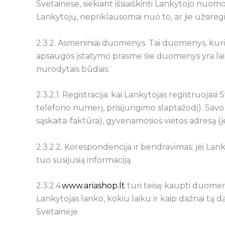
Svetainėse, siekiant išsiaiškinti Lankytojo nuo
Lankytojų, nepriklausomai nuo to, ar jie užsiregi
2.3.2. Asmeniniai duomenys. Tai duomenys, ku
apsaugos įstatymo prasme šie duomenys yra lai
nurodytais būdais:
2.3.2.1. Registracija: kai Lankytojas registruoja
telefono numerį, prisijungimo slaptažodį). Savo 
sąskaita-faktūra), gyvenamosios vietos adresą (
2.3.2.2. Korespondencija ir bendravimas: jei Lank
tuo susijusią informaciją.
2.3.2.4.
www.ariashop.lt
turi teisę kaupti duomen
Lankytojas lanko, kokiu laiku ir kaip dažnai tą 
Svetainėje.