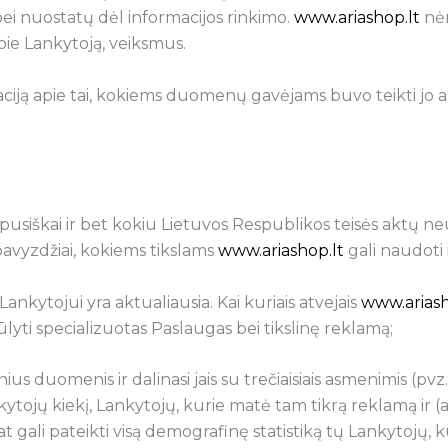
ei nuostatų dėl informacijos rinkimo.
www.ariashop.lt
nėr
pie Lankytoją, veiksmus.
aciją apie tai, kokiems duomenų gavėjams buvo teikti j
sapusiškai ir bet kokiu Lietuvos Respublikos teisės aktų
pavyzdžiai, kokiems tikslams
www.ariashop.lt
gali naudoti 
Lankytojui yra aktualiausia. Kai kuriais atvejais
www.ariash
lyti specializuotas Paslaugas bei tikslinę reklamą;
us duomenis ir dalinasi jais su trečiaisiais asmenimis (p
nkytojų kiekį, Lankytojų, kurie matė tam tikrą reklamą ir
at gali pateikti visą demografinę statistiką tų Lankytojų,