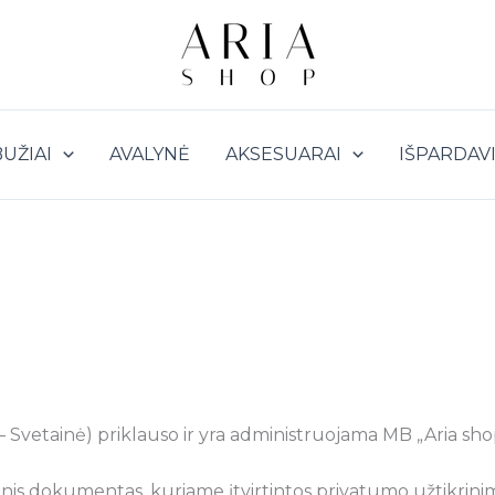
UŽIAI
AVALYNĖ
AKSESUARAI
IŠPARDAV
u – Svetainė) priklauso ir yra administruojama MB „Aria s
ytinis dokumentas, kuriame įtvirtintos privatumo užtikrini