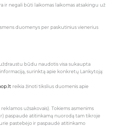
a ir negali būti laikomas laikomas atsakingu už
o asmens duomenys per paskutinius vienerius
 neuždraustu būdu naudotis visa sukaupta
informaciją, surinktą apie konkretų Lankytoją:
op.lt
reikia žinoti tikslius duomenis apie
vz. reklamos užsakovais). Tokiems asmenims
 (ar) paspaudė atitinkamą nuorodą tam tikroje
 kurie pastebėjo ir paspaudė atitinkamo