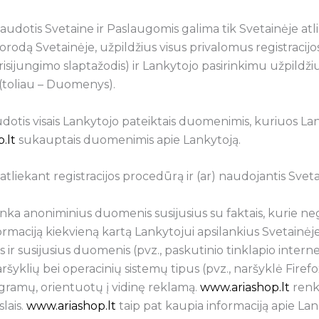
naudotis Svetaine ir Paslaugomis galima tik Svetainėje atli
dą Svetainėje, užpildžius visus privalomus registracijos
risijungimo slaptažodis) ir Lankytojo pasirinkimu užpildž
(toliau – Duomenys).
dotis visais Lankytojo pateiktais duomenimis, kuriuos Lan
.lt
sukauptais duomenimis apie Lankytoją.
iekant registracijos procedūrą ir (ar) naudojantis Svetain
nka anoniminius duomenis susijusius su faktais, kurie nega
ormaciją kiekvieną kartą Lankytojui apsilankius Svetainėj
 ir susijusius duomenis (pvz., paskutinio tinklapio intern
naršyklių bei operacinių sistemų tipus (pvz., naršyklė Fire
rogramų, orientuotų į vidinę reklamą.
www.ariashop.lt
renka
lais.
www.ariashop.lt
taip pat kaupia informaciją apie La