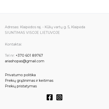
the
the
product
product
page
page
Adresas: Klaipėdos raj. - Kūlių vartų g. 5, Klaipėda
SIUNTIMAS VISOJE LIETUVOJE
Kontaktai:
Tel nr:
+370 601 89767
ariashopas@gmail.com
Privatumo politika
Prekių grąžinimas ir keitimas
Prekių pristatymas