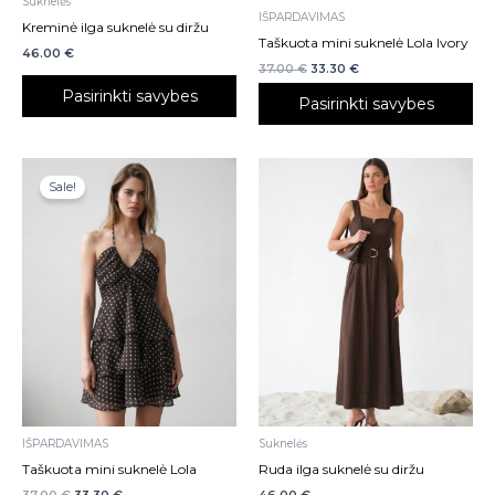
Suknelės
the
the
IŠPARDAVIMAS
Kreminė ilga suknelė su diržu
product
product
Taškuota mini suknelė Lola Ivory
46.00
€
page
page
37.00
€
33.30
€
Pasirinkti savybes
Pasirinkti savybes
This
This
Sale!
product
product
has
has
multiple
multiple
variants.
variants.
The
The
options
options
may
may
be
be
chosen
chosen
on
on
IŠPARDAVIMAS
Suknelės
the
the
Taškuota mini suknelė Lola
Ruda ilga suknelė su diržu
product
product