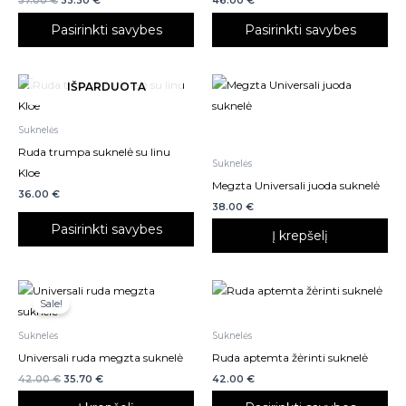
37.00
€
33.30
€
46.00
€
page
page
Pasirinkti savybes
Pasirinkti savybes
This
IŠPARDUOTA
product
has
Suknelės
multiple
Ruda trumpa suknelė su linu
Suknelės
variants.
Kloe
Megzta Universali juoda suknelė
The
36.00
€
38.00
€
options
Pasirinkti savybes
may
Į krepšelį
be
chosen
This
on
Sale!
product
the
has
product
Suknelės
Suknelės
multiple
page
Universali ruda megzta suknelė
Ruda aptemta žėrinti suknelė
variants.
42.00
€
35.70
€
42.00
€
The