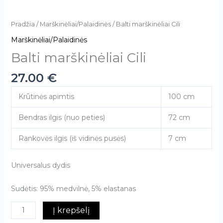
Pradžia
/
Marškinėliai/Palaidinės
/ Balti marškinėliai Cili
Marškinėliai/Palaidinės
Balti marškinėliai Cili
27.00
€
Krūtinės apimtis
100 cm
Bendras ilgis (nuo peties)
72 cm
Rankovės ilgis (iš vidinės pusės)
7 cm
Universalus dydis
Sudėtis: 95% medvilnė, 5% elastanas
Į krepšelį