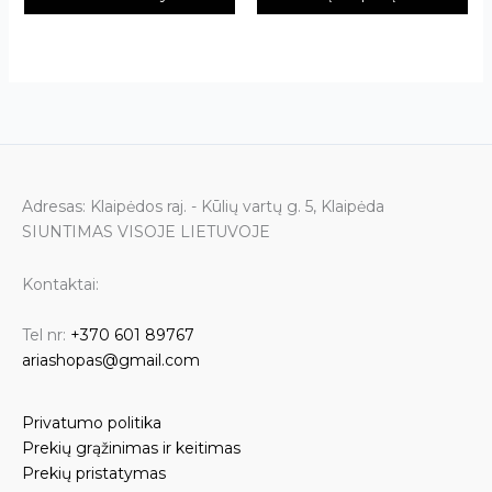
Adresas: Klaipėdos raj. - Kūlių vartų g. 5, Klaipėda
SIUNTIMAS VISOJE LIETUVOJE
Kontaktai:
Tel nr:
+370 601 89767
ariashopas@gmail.com
Privatumo politika
Prekių grąžinimas ir keitimas
Prekių pristatymas