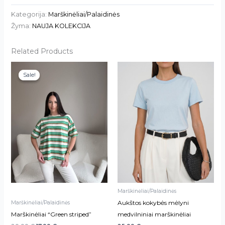
Kategorija:
Marškinėliai/Palaidinės
Žyma:
NAUJA KOLEKCIJA
Related Products
This
Sale!
Sale!
product
has
multiple
variants.
The
options
may
be
chosen
on
Marškinėliai/Palaidinės
the
Aukštos kokybės mėlyni
Marškinėliai/Palaidinės
product
Marškinėliai “Green striped”
medvilniniai marškinėliai
page