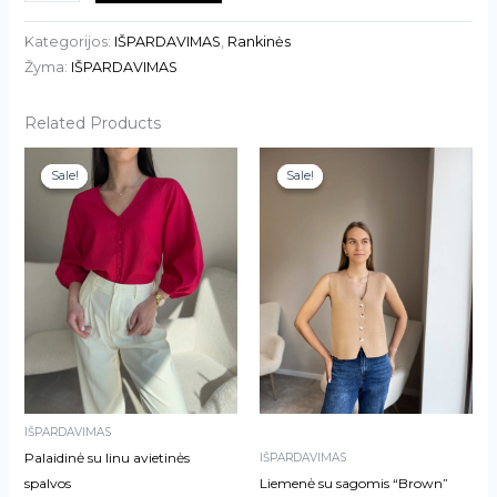
Kategorijos:
IŠPARDAVIMAS
,
Rankinės
Žyma:
IŠPARDAVIMAS
Related Products
This
Sale!
Sale!
Sale!
Sale!
product
has
multiple
variants.
The
options
may
be
chosen
on
IŠPARDAVIMAS
the
Palaidinė su linu avietinės
IŠPARDAVIMAS
product
spalvos
Liemenė su sagomis “Brown”
page