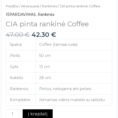
Pradžia
/
Aksesuarai
/
Rankinės
/ CIA pinta rankinė Coffee
IŠPARDAVIMAS
,
Rankinės
CIA pinta rankinė Coffee
47.00
€
42.30
€
Spalva
Coffee (tamsiai ruda)
Plotis
50 cm
Gylis
13 cm
Aukštis
28 cm
Rankenos
Pintos, nešiojama ant peties
Komplekte
Išimamas vidinis maišelis su raišteliu
Į krepšelį