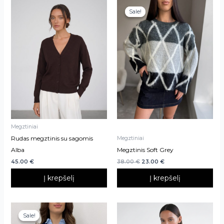
Sale!
Sale!
Megztiniai
Rudas megztinis su sagomis
Megztiniai
Alba
Megztinis Soft Grey
45.00
€
38.00
€
23.00
€
Į krepšelį
Į krepšelį
Sale!
Sale!