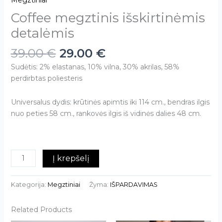
Megztiniai
Coffee megztinis išskirtinėmis
detalėmis
39.00
€
29.00
€
Sudėtis: 2% elastanas, 10% vilna, 30% akrilas, 58%
perdirbtas poliesteris
Universalus dydis: krūtinės apimtis iki 114 cm., bendras ilgis
nuo peties 58 cm., rankovės ilgis iš vidinės dalies 48 cm.
Į krepšelį
Kategorija:
Megztiniai
Žyma:
IŠPARDAVIMAS
Related Products