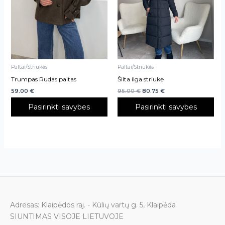
The
The
options
options
may
may
be
be
chosen
chosen
on
on
Paltai/Striukės
Paltai/Striukės
the
the
Trumpas Rudas paltas
Šilta ilga striukė
product
product
59.00
€
95.00
€
80.75
€
page
page
Pasirinkti savybes
Pasirinkti savybes
Adresas: Klaipėdos raj. - Kūlių vartų g. 5, Klaipėda
SIUNTIMAS VISOJE LIETUVOJE