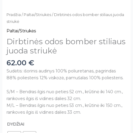
Pradžia
/
Paltai/Striukės
/ Dirbtinės odos bomber stiliaus juoda
striukė
Paltai/Striukės
Dirbtinės odos bomber stiliaus
juoda striukė
62.00
€
Sudėtis: išorinis audinys 100% poliuretanas, pagrindas
88% poliesteris 12% viskozė, pamušalas 100% poliesteris.
S/M – Bendras ilgis nuo peties 52 cm., krūtinė iki 140 cm.,
rankoves ilgis iš vidines dalies 32 cm.
M/L – Bendras ilgis nuo peties 53 cm., krūtinė iki 150 cm.,
rankoves ilgis iš vidines dalies 33 cm.
DYDŽIAI