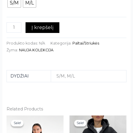
S/M
M/L
Į krepšelį
Produkto kodas:
N/A
Kategorija:
Paltai/Striukės
Žyma:
NAUJA KOLEKCIJA
DYDŽIAI
S/M, M/L
Related Products
This
This
Sale!
Sale!
Sale!
Sale!
product
product
has
has