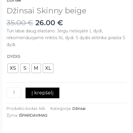
Džinsai
Džinsai Skinny beige
35.00
€
26.00
€
Turi labai daug elastano. Jeigu nešiojate L dydi,
rekomenduojame rinktis XL dydi. S dydis atitinka įprasta S
dydi.
DYDIS
XS
S
M
XL
Į krepšelį
Produkto kodas:
N/A
Kategorija:
Džinsai
Žyma:
IŠPARDAVIMAS