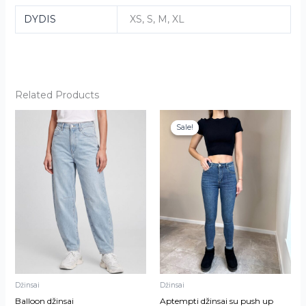
DYDIS
XS, S, M, XL
Related Products
This
This
Sale!
Sale!
product
product
has
has
multiple
multiple
variants.
variants.
The
The
options
options
may
may
be
be
chosen
chosen
on
on
Džinsai
Džinsai
the
the
Balloon džinsai
Aptempti džinsai su push up
product
product