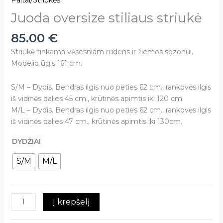
Paltai/Striukės
Juoda oversize stiliaus striukė
85.00
€
Striukė tinkama vėsesniam rudens ir žiemos sezonui.
Modelio ūgis 161 cm.
S/M – Dydis. Bendras ilgis nuo peties 62 cm., rankovės ilgis
iš vidinės dalies 45 cm., krūtinės apimtis iki 120 cm.
M/L – Dydis. Bendras ilgis nuo peties 62 cm., rankovės ilgis
iš vidinės dalies 47 cm., krūtinės apimtis iki 130cm.
DYDŽIAI
S/M
M/L
Į krepšelį