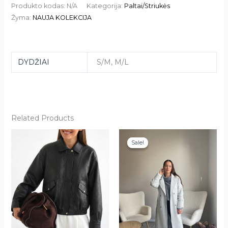
Produkto kodas:
N/A
Kategorija:
Paltai/Striukės
Žyma:
NAUJA KOLEKCIJA
DYDŽIAI
S/M, M/L
Related Products
This
This
Sale!
Sale!
product
product
has
has
multiple
multiple
variants.
variants.
The
The
options
options
may
may