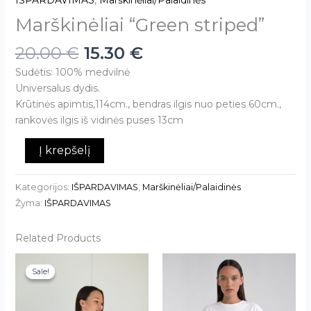
IŠPARDAVIMAS
,
Marškinėliai/Palaidinės
Marškinėliai “Green striped”
20.00
€
15.30
€
Sudėtis: 100% medvilnė
Universalus dydis.
Krūtinės apimtis,114cm., bendras ilgis nuo peties 60cm.,
rankovės ilgis iš vidinės puses 13cm
Į krepšelį
Kategorijos:
IŠPARDAVIMAS
,
Marškinėliai/Palaidinės
Žyma:
IŠPARDAVIMAS
Related Products
This
Sale!
Sale!
product
has
multiple