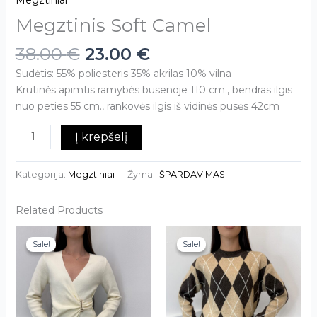
Megztiniai
Megztinis Soft Camel
38.00
€
23.00
€
Sudėtis: 55% poliesteris 35% akrilas 10% vilna
Krūtinės apimtis ramybės būsenoje 110 cm., bendras ilgis
nuo peties 55 cm., rankovės ilgis iš vidinės pusės 42cm
Į krepšelį
Kategorija:
Megztiniai
Žyma:
IŠPARDAVIMAS
Related Products
This
Sale!
Sale!
Sale!
Sale!
product
has
multiple
variants.
The