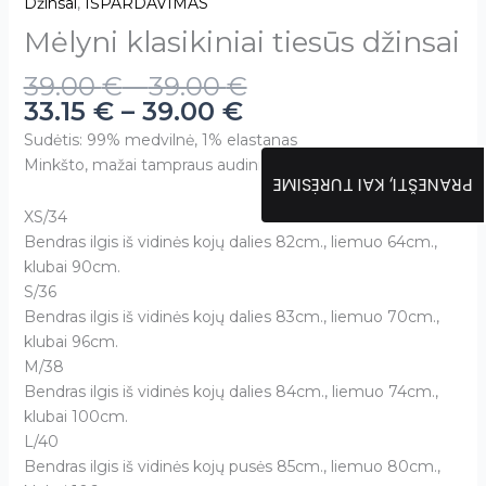
Džinsai
,
IŠPARDAVIMAS
Mėlyni klasikiniai tiesūs džinsai
39.00
€
–
39.00
€
33.15
€
–
39.00
€
Sudėtis: 99% medvilnė, 1% elastanas
Minkšto, mažai tampraus audinio
PRANEŠTI, KAI TURĖSIME
XS/34
Bendras ilgis iš vidinės kojų dalies 82cm., liemuo 64cm.,
klubai 90cm.
S/36
Bendras ilgis iš vidinės kojų dalies 83cm., liemuo 70cm.,
klubai 96cm.
M/38
Bendras ilgis iš vidinės kojų dalies 84cm., liemuo 74cm.,
klubai 100cm.
L/40
Bendras ilgis iš vidinės kojų pusės 85cm., liemuo 80cm.,