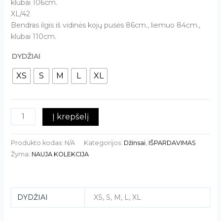
klubai 106cm.
XL/42
Bendras ilgis iš vidinės kojų pusės 86cm., liemuo 84cm.,
klubai 110cm.
DYDŽIAI
XS
S
M
L
XL
Į krepšelį
Produkto kodas:
N/A
Kategorijos:
Džinsai
,
IŠPARDAVIMAS
Žyma:
NAUJA KOLEKCIJA
DYDŽIAI
XS, S, M, L, XL