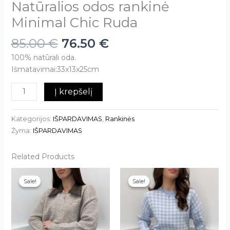
Natūralios odos rankinė
Minimal Chic Ruda
85.00
€
76.50
€
100% natūrali oda.
Išmatavimai:33x13x25cm
Į krepšelį
Kategorijos:
IŠPARDAVIMAS
,
Rankinės
Žyma:
IŠPARDAVIMAS
Related Products
Sale!
Sale!
Sale!
Sale!