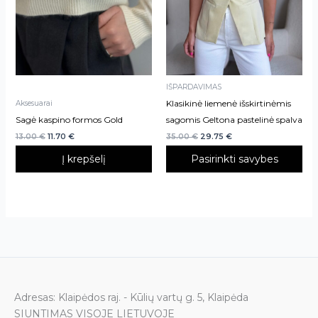
options
may
be
chosen
on
IŠPARDAVIMAS
the
Klasikinė liemenė išskirtinėmis
Aksesuarai
product
Sagė kaspino formos Gold
sagomis Geltona pastelinė spalva
page
13.00
€
11.70
€
35.00
€
29.75
€
Į krepšelį
Pasirinkti savybes
Adresas: Klaipėdos raj. - Kūlių vartų g. 5, Klaipėda
SIUNTIMAS VISOJE LIETUVOJE