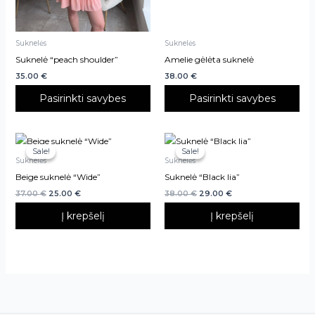
chosen
chosen
on
on
Suknelės
Suknelės
the
the
Suknelė “peach shoulder”
Amelie gėlėta suknelė
product
product
35.00
€
38.00
€
page
page
Pasirinkti savybes
Pasirinkti savybes
Sale!
Sale!
Sale!
Sale!
Suknelės
Suknelės
Beige suknelė “Wide”
Suknelė “Black lia”
37.00
€
25.00
€
38.00
€
29.00
€
Į krepšelį
Į krepšelį