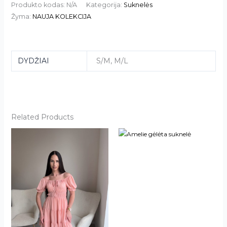
Produkto kodas:
N/A
Kategorija:
Suknelės
Žyma:
NAUJA KOLEKCIJA
DYDŽIAI
S/M, M/L
Related Products
This
This
product
product
has
has
multiple
multiple
variants.
variants.
The
The
options
options
may
may
be
be