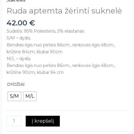
Suknelės
Ruda aptemta žėrinti suknelė
42.00
€
Sudėtis: 95% Poliesteris, 5% elastanas
S/M – dydis.
Bendras ilgis nuo peties 86cm., rankovės ilgis 48cm.,
krūtinė 84cm, klubai 90cm
M/L – dydis.
Bendras ilgis nuo peties 86cm., rankovės ilgis 48cm.,
krūtine 90cm, klubai 94 cm
DYDŽIAI
S/M
M/L
Į krepšelį