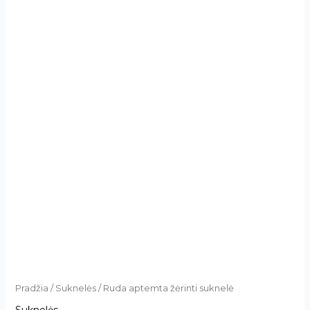
Pradžia
/
Suknelės
/ Ruda aptemta žėrinti suknelė