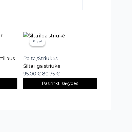
This
Sale!
Sale!
product
has
multiple
tiliaus
Paltai/Striukės
variants.
Šilta ilga striukė
The
95.00
€
80.75
€
options
Pasirinkti savybes
may
be
chosen
on
the
product