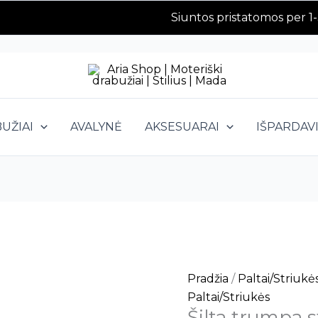
Siuntos pristatomos per 1-3 da
produkto
kiekis:
Šilta
trumpa
UŽIAI
AVALYNĖ
AKSESUARAI
IŠPARDAV
striukė
Pradžia
/
Paltai/Striukė
Paltai/Striukės
Šilta trumpa s