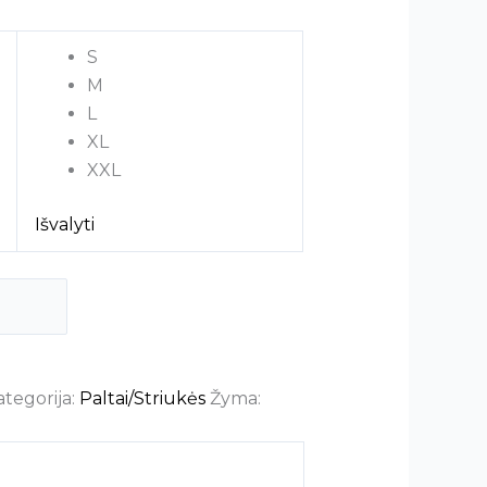
S
M
L
XL
XXL
Išvalyti
ategorija:
Paltai/Striukės
Žyma: