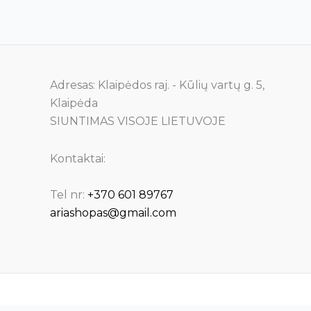
page
p
Adresas: Klaipėdos raj. - Kūlių vartų g. 5,
Klaipėda
SIUNTIMAS VISOJE LIETUVOJE
Kontaktai:
Tel nr:
+370 601 89767
ariashopas@gmail.com