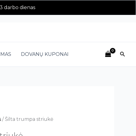
rbo dienas
Paieš
IMAS
DOVANŲ KUPONAI
s
/ Šilta trumpa striukė
triukė