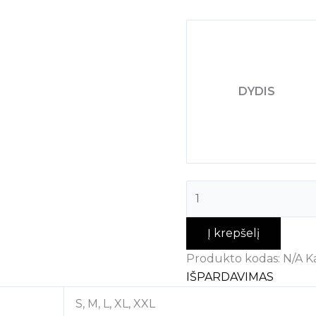
DYDIS
Į krepšelį
Produkto kodas:
N/A
K
IŠPARDAVIMAS
S, M, L, XL, XXL