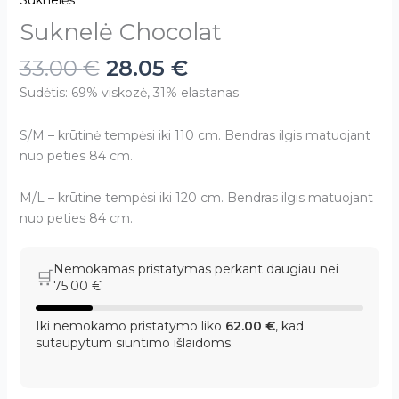
Suknelės
Suknelė Chocolat
33.00
€
28.05
€
Sudėtis: 69% viskozė, 31% elastanas
S/M – krūtinė tempėsi iki 110 cm. Bendras ilgis matuojant
nuo peties 84 cm.
M/L – krūtine tempėsi iki 120 cm. Bendras ilgis matuojant
nuo peties 84 cm.
Nemokamas pristatymas perkant daugiau nei
🛒
75.00
€
Iki nemokamo pristatymo liko
62.00
€
, kad
sutaupytum siuntimo išlaidoms.