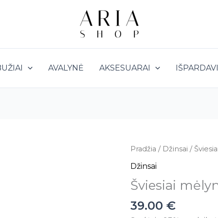
UŽIAI
AVALYNĖ
AKSESUARAI
IŠPARDAV
produkto
Pradžia
/
Džinsai
/ Šviesi
kiekis:
Džinsai
Šviesiai
Šviesiai mėly
mėlyni
džinsai
39.00
€
Wide