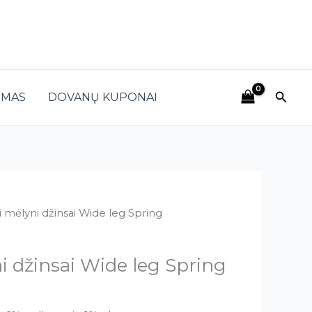
Paieš
IMAS
DOVANŲ KUPONAI
ai mėlyni džinsai Wide leg Spring
ni džinsai Wide leg Spring