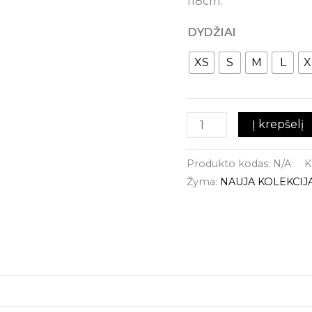
118cm.
DYDŽIAI
XS
S
M
L
X
Į krepšelį
Produkto kodas:
N/A
K
Žyma:
NAUJA KOLEKCIJ