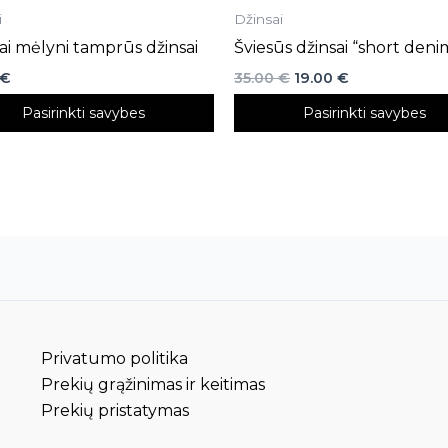
i
Džinsai
page
ai mėlyni tamprūs džinsai
Šviesūs džinsai “short deni
€
35.00
€
19.00
€
Pasirinkti savybes
Pasirinkti savybes
Privatumo politika
Prekių grąžinimas ir keitimas
Prekių pristatymas