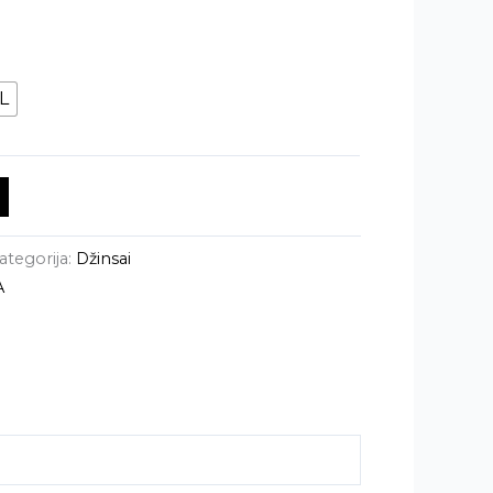
L
ategorija:
Džinsai
A