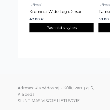
Džinsai
Džinsa
page
page
Kreminiai Wide Leg džinsai
Tamsi
42.00
€
39.00
Pasirinkti savybes
Adresas: Klaipėdos raj. - Kūlių vartų g. 5,
Klaipėda
SIUNTIMAS VISOJE LIETUVOJE