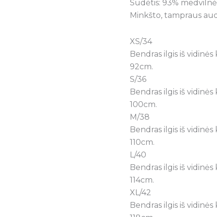
Sudėtis: 93% medvilnė,
leg
Minkšto, tampraus aud
Spring
XS/34
Bendras ilgis iš vidinė
92cm.
S/36
Bendras ilgis iš vidinė
100cm.
M/38
Bendras ilgis iš vidinė
110cm.
L/40
Bendras ilgis iš vidinė
114cm.
XL/42
Bendras ilgis iš vidinė