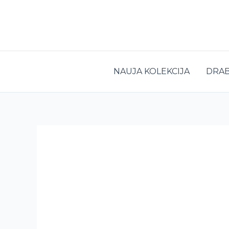
Pereiti
prie
turinio
NAUJA KOLEKCIJA
DRAB