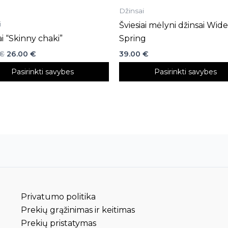
Džinsai
page
i
Šviesiai mėlyni džinsai Wide
i “Skinny chaki”
Spring
€
26.00
€
39.00
€
Pasirinkti savybes
Pasirinkti savybes
Privatumo politika
Prekių grąžinimas ir keitimas
Prekių pristatymas