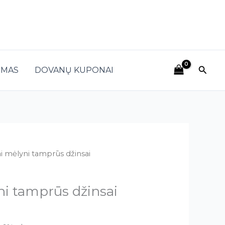
Paieš
IMAS
DOVANŲ KUPONAI
i mėlyni tamprūs džinsai
i tamprūs džinsai