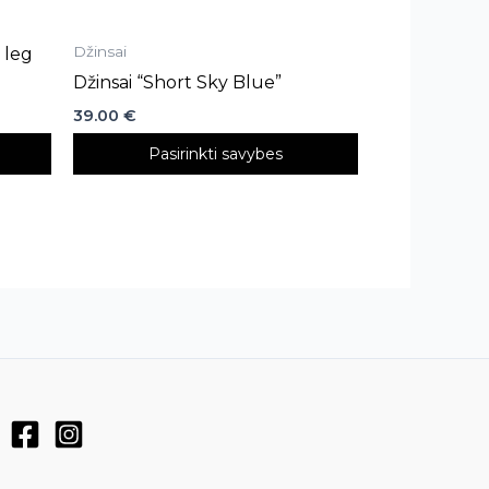
page
Džinsai
 leg
Džinsai “Short Sky Blue”
39.00
€
Pasirinkti savybes