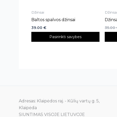
page
page
Džinsai
Džinsa
Baltos spalvos džinsai
Džinsa
39.00
€
35.00
Pasirinkti savybes
Adresas: Klaipėdos raj. - Kūlių vartų g. 5,
Klaipėda
SIUNTIMAS VISOJE LIETUVOJE