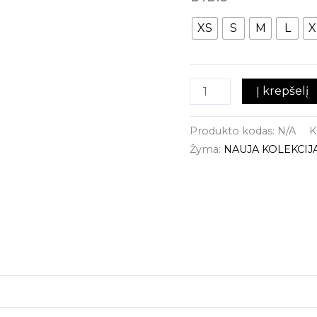
XS
S
M
L
X
Į krepšelį
Produkto kodas:
N/A
K
Žyma:
NAUJA KOLEKCIJ