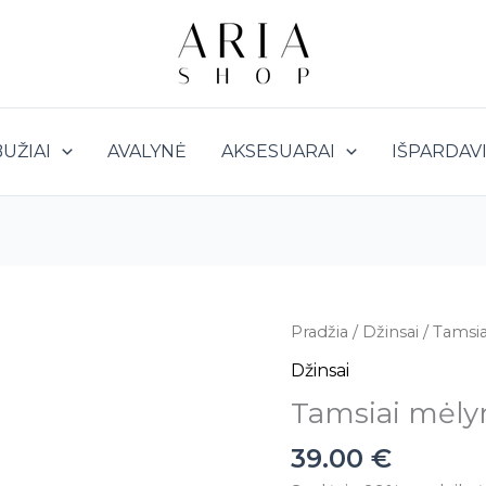
UŽIAI
AVALYNĖ
AKSESUARAI
IŠPARDAV
produkto
Pradžia
/
Džinsai
/ Tamsia
kiekis:
Džinsai
Tamsiai
Tamsiai mėlyn
mėlyni
tamprūs
39.00
€
džinsai