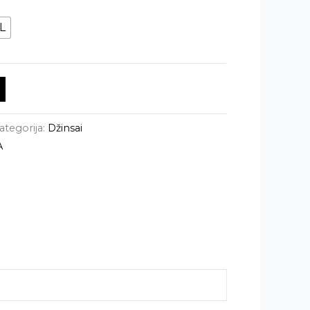
L
ategorija:
Džinsai
A