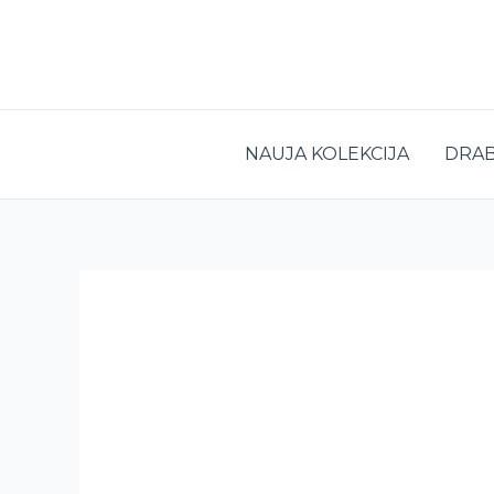
Pereiti
prie
turinio
NAUJA KOLEKCIJA
DRAB