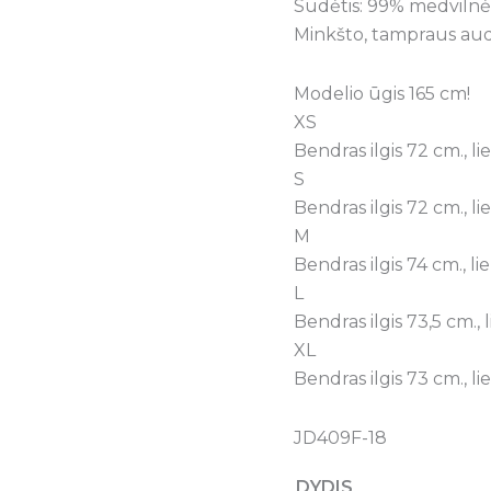
Sudėtis: 99% medvilnė,
Minkšto, tampraus aud
Modelio ūgis 165 cm!
XS
Bendras ilgis 72 cm., l
S
Bendras ilgis 72 cm., l
M
Bendras ilgis 74 cm., l
L
Bendras ilgis 73,5 cm.,
XL
Bendras ilgis 73 cm., l
JD409F-18
DYDIS