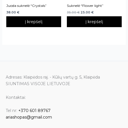
Juoda suknelė “Crystals”
Suknelė “Flower light”
38.00
€
35.00
€
25.00
€
Į krepšelį
Į krepšelį
Adresas: Klaipėdos raj. - Kūlių vartų g. 5, Klaipėda
SIUNTIMAS VISOJE LIETUVOJE
Kontaktai:
Tel nr:
+370 601 89767
ariashopas@gmail.com