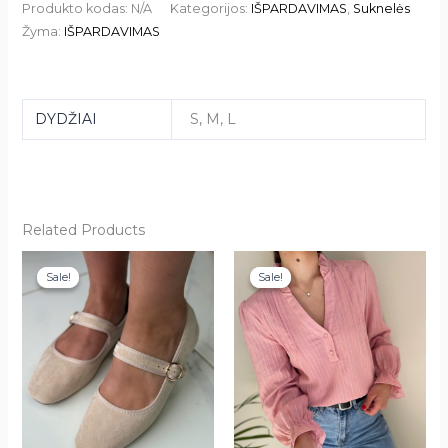
Produkto kodas:
N/A
Kategorijos:
IŠPARDAVIMAS
,
Suknelės
Žyma:
IŠPARDAVIMAS
DYDŽIAI
S, M, L
Related Products
This
This
Sale!
Sale!
Sale!
Sale!
product
product
has
has
multiple
multiple
variants.
variants.
The
The
options
options
may
may
be
be