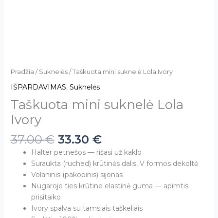
Pradžia
/
Suknelės
/ Taškuota mini suknelė Lola Ivory
IŠPARDAVIMAS
,
Suknelės
Taškuota mini suknelė Lola
Ivory
37.00
€
33.30
€
Halter petnešos — rišasi už kaklo
Suraukta (ruched) krūtinės dalis, V formos dekoltė
Volaninis (pakopinis) sijonas
Nugaroje ties krūtine elastinė guma — apimtis
prisitaiko
Ivory spalva su tamsiais taškeliais