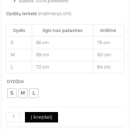
Sudėtis: 100% poliesteris
Dydžių lentelė
(matmenys cm):
Dydis
Ilgis nuo pažasties
Krūtinė
S
66 cm
76 cm
M
69 cm
80 cm
L
72 cm
84 cm
DYDŽIAI
S
M
L
Į krepšelį