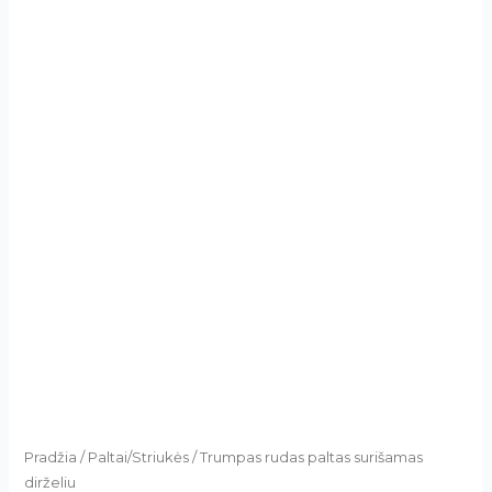
Pradžia
/
Paltai/Striukės
/ Trumpas rudas paltas surišamas
dirželiu