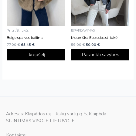
may
be
chosen
on
Paltai/Striukės
IŠPARDAVIMAS
the
Beige spalvos kailiniai
Moteriška Eco odos striukė
product
77.00
€
65.45
€
59.00
€
50.00
€
page
Į krepšelį
Pasirinkti savybes
Adresas: Klaipėdos raj. - Kūlių vartų g. 5, Klaipėda
SIUNTIMAS VISOJE LIETUVOJE
Kontaktai: