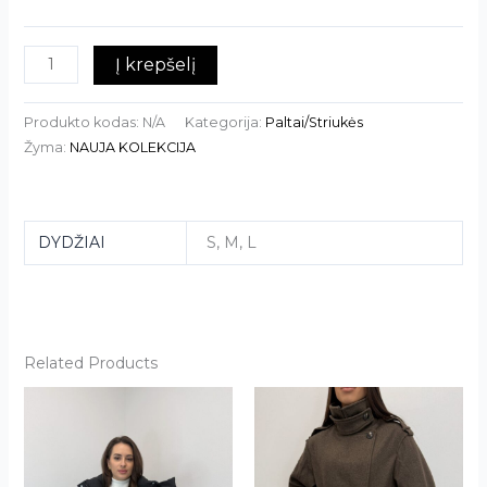
Į krepšelį
Produkto kodas:
N/A
Kategorija:
Paltai/Striukės
Žyma:
NAUJA KOLEKCIJA
DYDŽIAI
S, M, L
Related Products
This
This
product
product
has
has
multiple
multiple