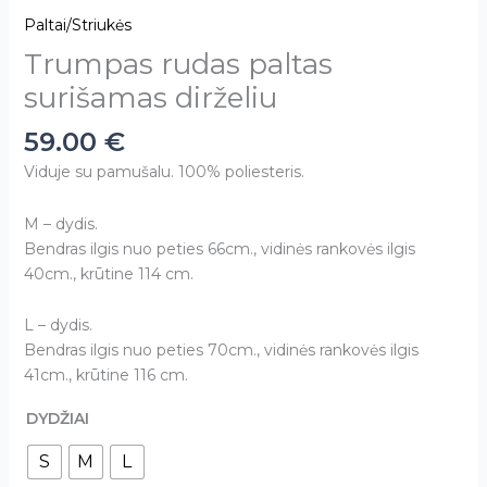
Paltai/Striukės
Trumpas rudas paltas
surišamas dirželiu
59.00
€
Viduje su pamušalu. 100% poliesteris.
M – dydis.
Bendras ilgis nuo peties 66cm., vidinės rankovės ilgis
40cm., krūtine 114 cm.
L – dydis.
Bendras ilgis nuo peties 70cm., vidinės rankovės ilgis
41cm., krūtine 116 cm.
DYDŽIAI
S
M
L