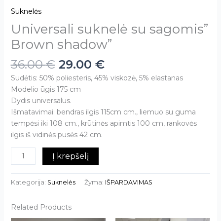
Suknelės
Universali suknelė su sagomis”
Brown shadow”
36.00
€
29.00
€
Sudėtis: 50% poliesteris, 45% viskozė, 5% elastanas
Modelio ūgis 175 cm
Dydis universalus.
Išmatavimai: bendras ilgis 115cm cm., liemuo su guma
tempėsi iki 108 cm., krūtinės apimtis 100 cm, rankovės
ilgis iš vidinės pusės 42 cm.
Į krepšelį
Kategorija:
Suknelės
Žyma:
IŠPARDAVIMAS
Related Products