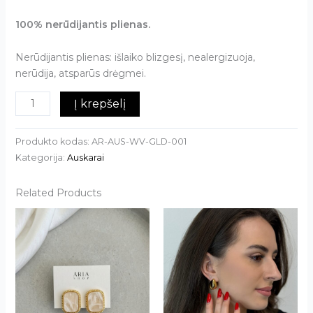
100% nerūdijantis plienas.
Nerūdijantis plienas: išlaiko blizgesį, nealergizuoja,
nerūdija, atsparūs drėgmei.
Į krepšelį
Produkto kodas:
AR-AUS-WV-GLD-001
Kategorija:
Auskarai
Related Products