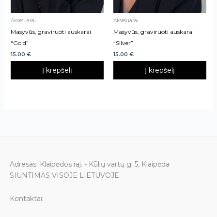
Aksesuarai
Aksesuarai
Masyvūs, graviruoti auskarai
Masyvūs, graviruoti auskarai
“Gold”
“Silver”
15.00
€
15.00
€
Į krepšelį
Į krepšelį
Adresas: Klaipėdos raj. - Kūlių vartų g. 5, Klaipėda
SIUNTIMAS VISOJE LIETUVOJE
Kontaktai: