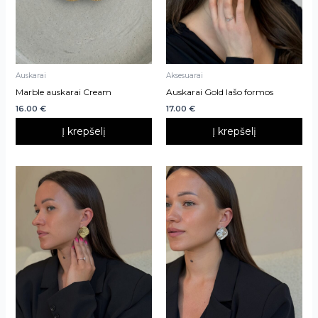
Auskarai
Aksesuarai
Marble auskarai Cream
Auskarai Gold lašo formos
16.00
€
17.00
€
Į krepšelį
Į krepšelį