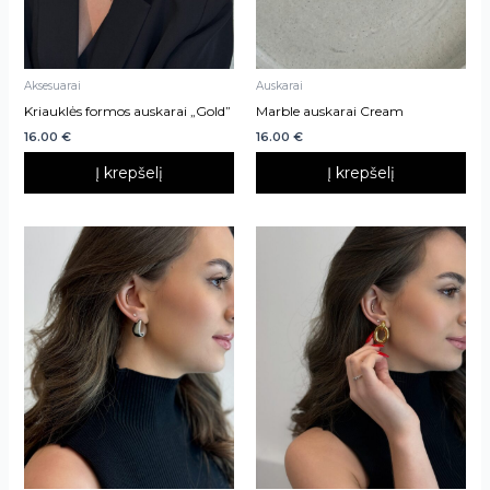
Aksesuarai
Auskarai
Kriauklės formos auskarai „Gold”
Marble auskarai Cream
16.00
€
16.00
€
Į krepšelį
Į krepšelį