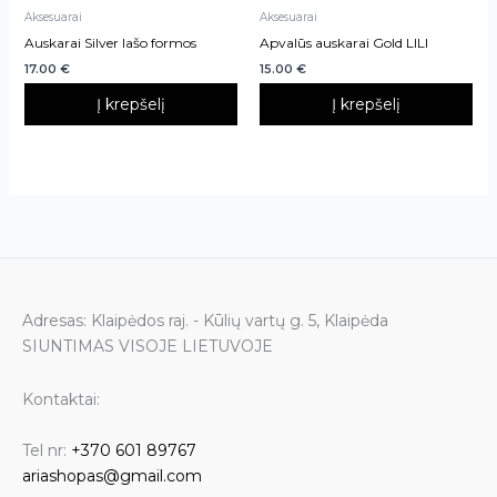
Aksesuarai
Aksesuarai
Auskarai Silver lašo formos
Apvalūs auskarai Gold LILI
17.00
€
15.00
€
Į krepšelį
Į krepšelį
Adresas: Klaipėdos raj. - Kūlių vartų g. 5, Klaipėda
SIUNTIMAS VISOJE LIETUVOJE
Kontaktai:
Tel nr:
+370 601 89767
ariashopas@gmail.com