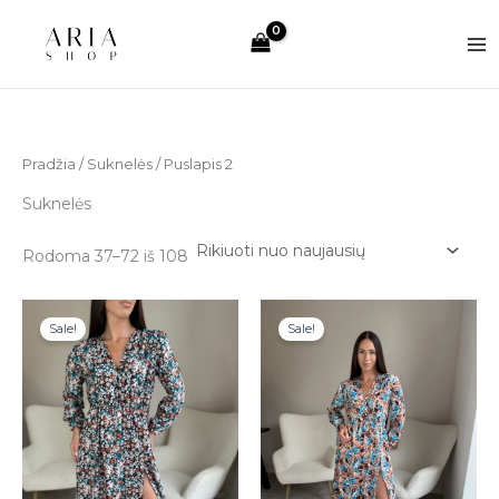
Rūšiuojama
Pereiti
pagal
prie
naujausią
turinio
Pradžia
/
Suknelės
/ Puslapis 2
Suknelės
Rodoma 37–72 iš 108
Sale!
Sale!