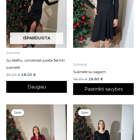
variants.
The
options
may
be
IŠPARDUOTA
chosen
on
Suknelės
the
Su skeltu, universali juoda žerinti
product
Suknelės
suknelė
page
Suknelė su sagom
35.00
€
28.00
€
36.00
€
28.80
€
Daugiau
Pasirinkti savybes
Sale!
Sale!