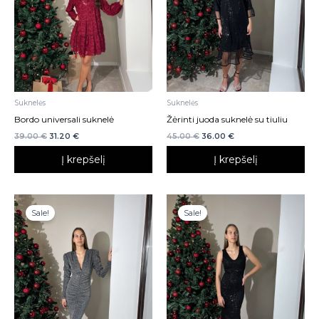
Suknelės
Suknelės
Bordo universali suknelė
Žėrinti juoda suknelė su tiuliu
39.00
€
31.20
€
45.00
€
36.00
€
Į krepšelį
Į krepšelį
Sale!
Sale!