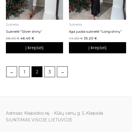
Suknelės
Suknelės
Suknelė “Silver shiny”
Ilga juoda suknelė “Long shiny”
58.00
€
46.40
€
44.00
€
35.20
€
Į krepšelį
Į krepšelį
←
1
2
3
→
Adresas: Klaipėdos raj. - Kūlių vartų g. 5, Klaipėda
SIUNTIMAS VISOJE LIETUVOJE