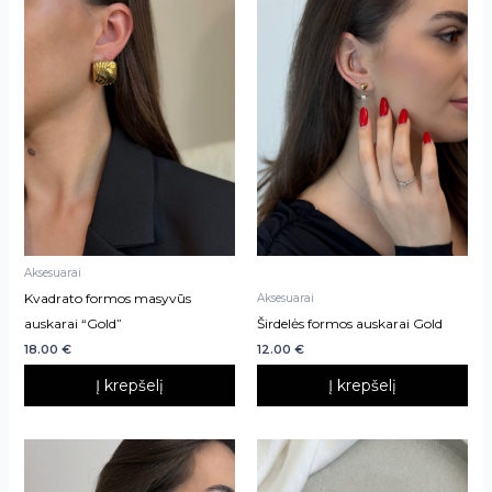
Aksesuarai
Kvadrato formos masyvūs
Aksesuarai
auskarai “Gold”
Širdelės formos auskarai Gold
18.00
€
12.00
€
Į krepšelį
Į krepšelį