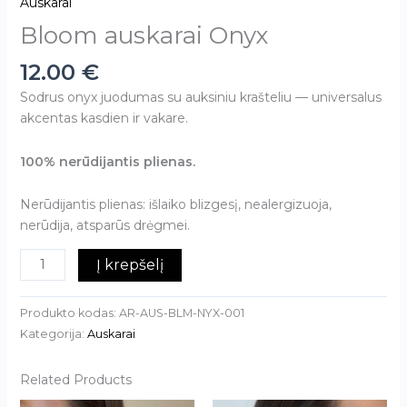
Auskarai
Bloom auskarai Onyx
12.00
€
Sodrus onyx juodumas su auksiniu krašteliu — universalus
akcentas kasdien ir vakare.
100% nerūdijantis plienas.
Nerūdijantis plienas: išlaiko blizgesį, nealergizuoja,
nerūdija, atsparūs drėgmei.
Į krepšelį
Produkto kodas:
AR-AUS-BLM-NYX-001
Kategorija:
Auskarai
Related Products