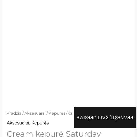
Pradžia
/
Aksesuarai
/
Kepurės
/ Cream kepurė Saturday
PRANEŠTI, KAI TURĖSIME
Aksesuarai
,
Kepurės
Cream kepurė Saturday