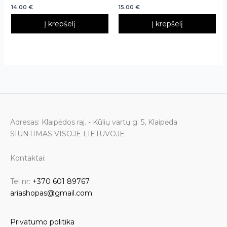
14.00
€
15.00
€
Į krepšelį
Į krepšelį
Adresas: Klaipėdos raj. - Kūlių vartų g. 5, Klaipėda
SIUNTIMAS VISOJE LIETUVOJE
Kontaktai:
Tel nr:
+370 601 89767
ariashopas@gmail.com
Privatumo politika