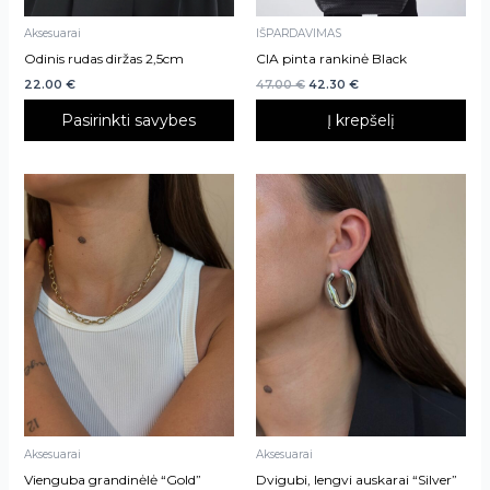
on
Aksesuarai
IŠPARDAVIMAS
the
Odinis rudas diržas 2,5cm
CIA pinta rankinė Black
product
22.00
€
47.00
€
42.30
€
page
Pasirinkti savybes
Į krepšelį
Aksesuarai
Aksesuarai
Vienguba grandinėlė “Gold”
Dvigubi, lengvi auskarai “Silver”