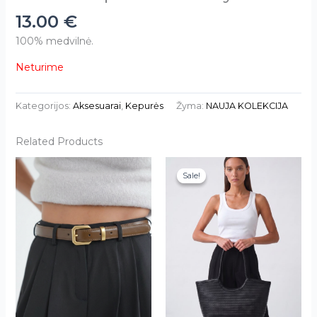
13.00
€
100% medvilnė.
Neturime
Kategorijos:
Aksesuarai
,
Kepurės
Žyma:
NAUJA KOLEKCIJA
Related Products
This
Sale!
Sale!
product
has
multiple
variants.
The
options
may
be
chosen