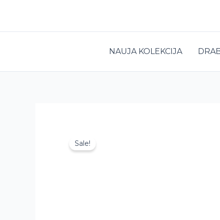
Pereiti
prie
turinio
NAUJA KOLEKCIJA
DRAB
Sale!