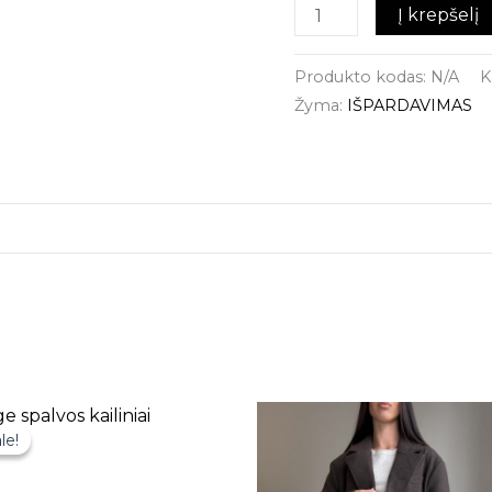
Į krepšelį
Produkto kodas:
N/A
K
Žyma:
IŠPARDAVIMAS
This
le!
le!
product
has