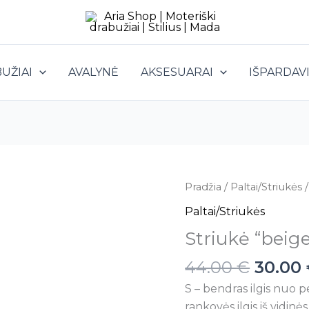
UŽIAI
AVALYNĖ
AKSESUARAI
IŠPARDAV
produkto
Pradžia
/
Paltai/Striukės
/
kiekis:
Paltai/Striukės
Striukė
Striukė “beige
“beige”
44.00
€
30.00
S – bendras ilgis nuo pe
rankovės ilgis iš vidinė