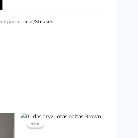
ategorija:
Paltai/Striukės
This
Sale!
Sale!
product
has