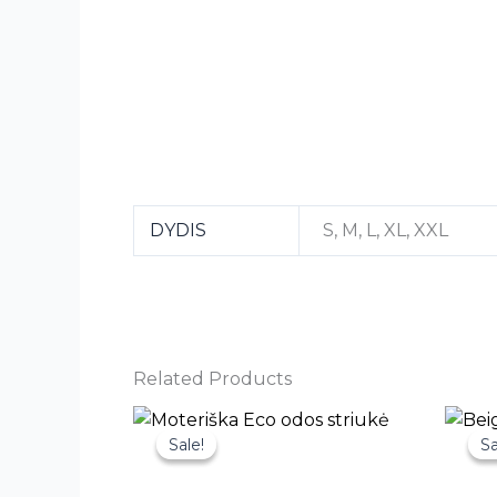
DYDIS
S, M, L, XL, XXL
Related Products
This
Sale!
Sale!
Sa
Sa
product
has