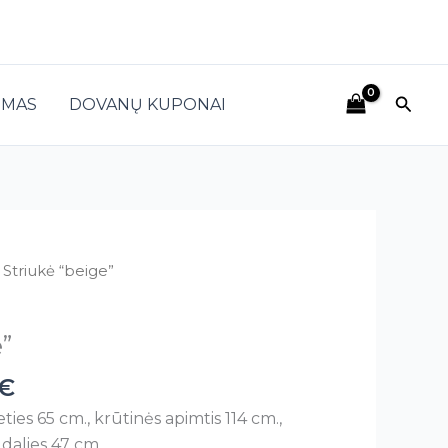
Paieš
IMAS
DOVANŲ KUPONAI
 Striukė “beige”
”
€
ties 65 cm., krūtinės apimtis 114 cm.,
s dalies 47 cm.