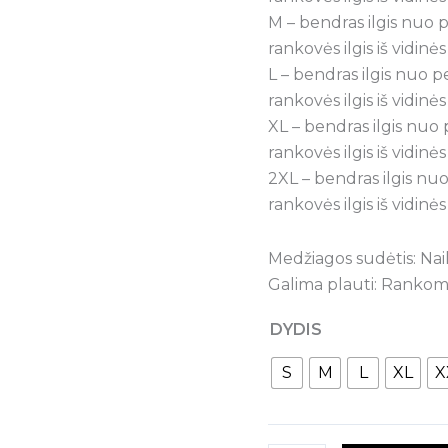
M – bendras ilgis nuo p
rankovės ilgis iš vidinė
L – bendras ilgis nuo p
rankovės ilgis iš vidinė
XL – bendras ilgis nuo 
rankovės ilgis iš vidinė
2XL – bendras ilgis nuo
rankovės ilgis iš vidinė
Medžiagos sudėtis: Nail
Galima plauti: Rankomi
DYDIS
S
M
L
XL
X