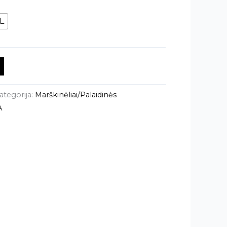
L
ategorija:
Marškinėliai/Palaidinės
A