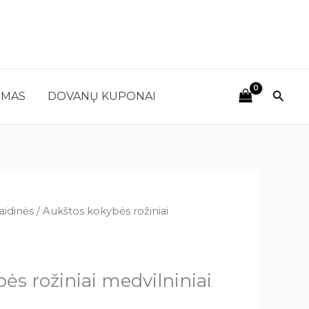
Paieš
IMAS
DOVANŲ KUPONAI
aidinės
/ Aukštos kokybės rožiniai
ės rožiniai medvilniniai