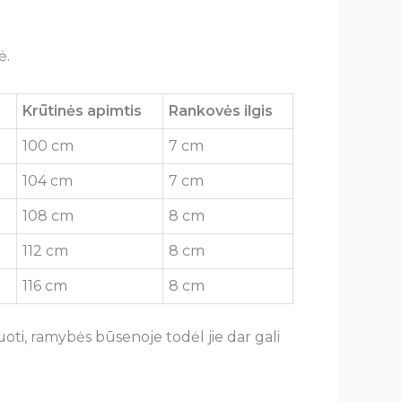
ė.
Krūtinės apimtis
Rankovės ilgis
100 cm
7 cm
104 cm
7 cm
108 cm
8 cm
112 cm
8 cm
116 cm
8 cm
oti, ramybės būsenoje todėl jie dar gali