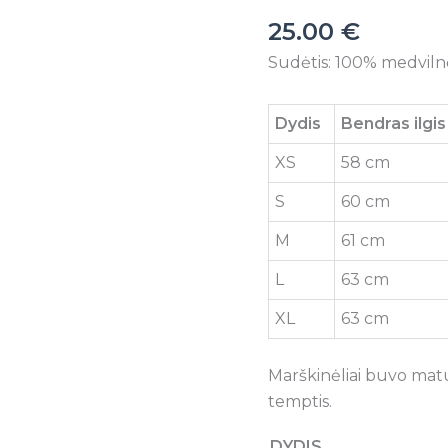
marškinėliai
25.00
€
Sudėtis: 100% medviln
Dydis
Bendras ilgis
XS
58 cm
S
60 cm
M
61 cm
L
63 cm
XL
63 cm
Marškinėliai buvo matu
temptis.
DYDIS