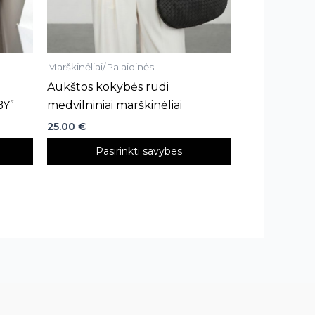
on
the
product
Marškinėliai/Palaidinės
page
Aukštos kokybės rudi
BY”
medvilniniai marškinėliai
25.00
€
Pasirinkti savybes