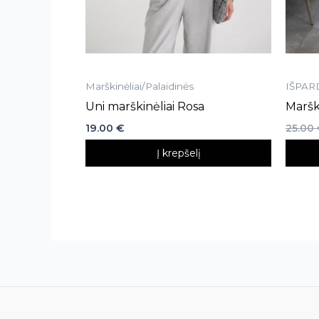
Marškinėliai/Palaidinės
IŠPAR
Uni marškinėliai Rosa
Marški
19.00
€
25.00
Į krepšelį