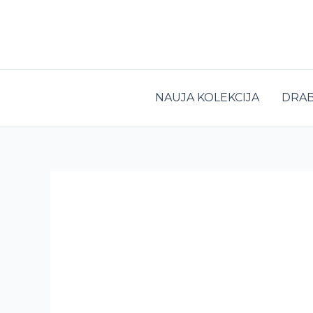
Pereiti
prie
turinio
NAUJA KOLEKCIJA
DRAB