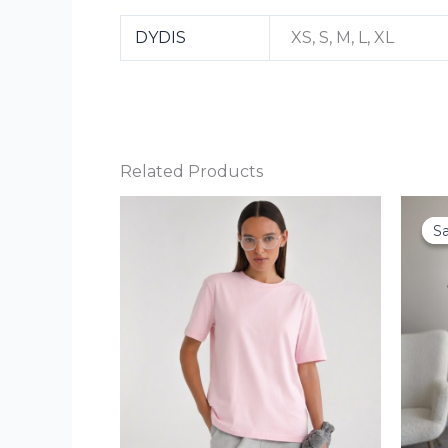
DYDIS
XS, S, M, L, XL
Related Products
Sa
Sa