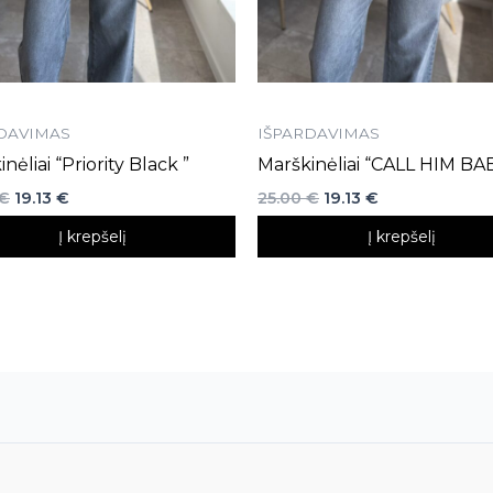
DAVIMAS
IŠPARDAVIMAS
nėliai “Priority Black ”
Marškinėliai “CALL HIM BA
€
19.13
€
25.00
€
19.13
€
Į krepšelį
Į krepšelį