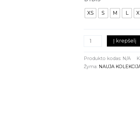
XS
S
M
L
X
Į krepšelį
Produkto kodas:
N/A
K
Žyma:
NAUJA KOLEKCIJ