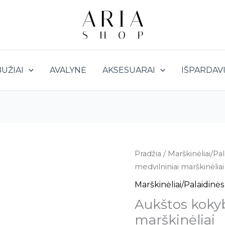
UŽIAI
AVALYNĖ
AKSESUARAI
IŠPARDAV
produkto
Pradžia
/
Marškinėliai/Pal
kiekis:
medvilniniai marškinėliai
Aukštos
Marškinėliai/Palaidinės
kokybės
Aukštos kokyb
rožiniai
marškinėliai
medvilniniai