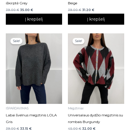
iškirptė Grey
Beige
39.00
€
35.00
€
39.00
€
31.20
€
Į krepšelį
Į krepšelį
Sale!
Sale!
IŠPARDAVIMAS
Megztiniai
Labai švelnus megztinis LOLA
Universalaus dydžio megztinis su
Gris
rombais Burgundy
39.00
€
33.15
€
45.00
€
32.00
€