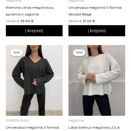
Megztiniai
Megztiniai
Kreminis vilnos megztinis su
Universalus megztinis V formos
pynėmis ir sagomis
iškirptė Beige
45.00
€
39.00
€
39.00
€
31.20
€
Į krepšelį
Į krepšelį
Sale!
Sale!
IŠPARDAVIMAS
Megztiniai
Universalus megztinis V formos
Labai švelnus megztinis LOLA