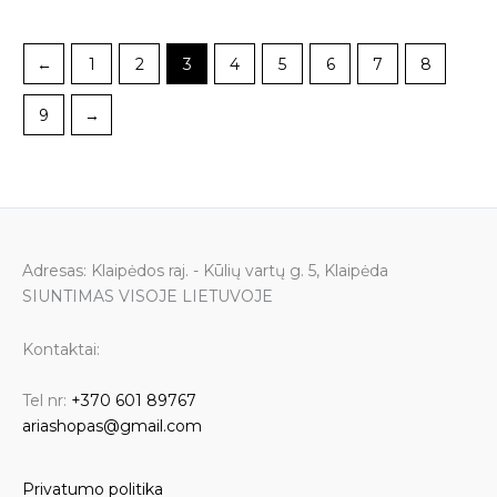
be
be
chosen
chosen
on
on
←
1
2
3
4
5
6
7
8
the
the
product
product
9
→
page
page
Adresas: Klaipėdos raj. - Kūlių vartų g. 5, Klaipėda
SIUNTIMAS VISOJE LIETUVOJE
Kontaktai:
Tel nr:
+370 601 89767
ariashopas@gmail.com
Privatumo politika