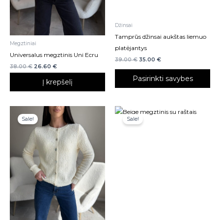
ma
be
cho
Džinsai
on
Tamprūs džinsai aukštas liemuo
Megztiniai
the
platėjantys
Universalus megztinis Uni Ecru
pro
39.00
€
35.00
€
38.00
€
26.60
€
pa
Pasirinkti savybes
Į krepšelį
Sale!
Sale!