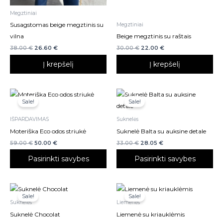
Megztiniai
Susagstomas beige megztinis su
Megztiniai
vilna
Beige megztinis su raštais
38.00
€
26.60
€
30.00
€
22.00
€
Į krepšelį
Į krepšelį
This
This
Sale!
Sale!
product
product
has
has
IŠPARDAVIMAS
Suknelės
multiple
multiple
Moteriška Eco odos striukė
Suknelė Balta su auksine detale
variants.
variants.
59.00
€
50.00
€
33.00
€
28.05
€
The
The
Pasirinkti savybes
Pasirinkti savybes
options
options
may
may
be
be
This
This
Sale!
Sale!
chosen
chosen
product
product
Suknelės
Liemenės
on
on
has
has
Suknelė Chocolat
Liemenė su kriauklėmis
the
the
multiple
multiple